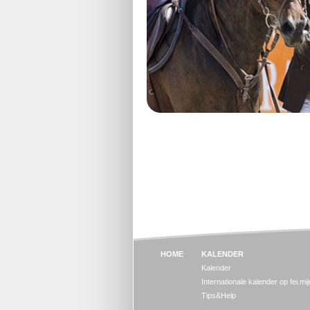
HOME
KALENDER
Kalender
Internationale kalender op fei.mi
Tips&Help