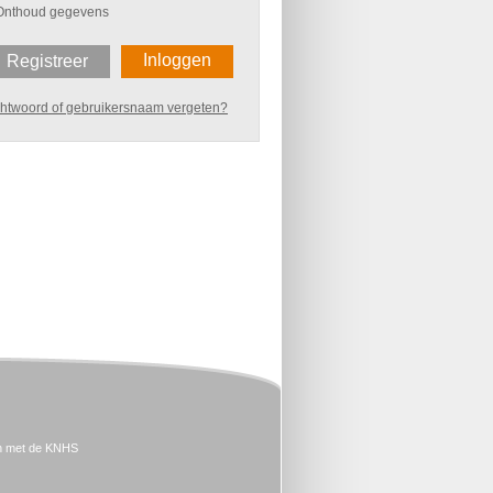
Onthoud gegevens
Inloggen
Registreer
htwoord of gebruikersnaam vergeten?
n met de KNHS