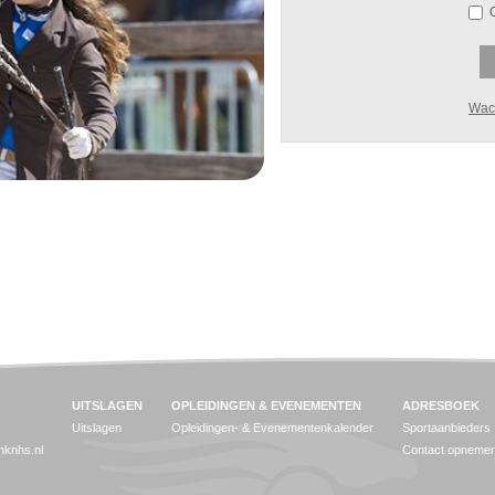
Wac
UITSLAGEN
OPLEIDINGEN & EVENEMENTEN
ADRESBOEK
Uitslagen
Opleidingen- & Evenementenkalender
Sportaanbieders
jnknhs.nl
Contact opneme