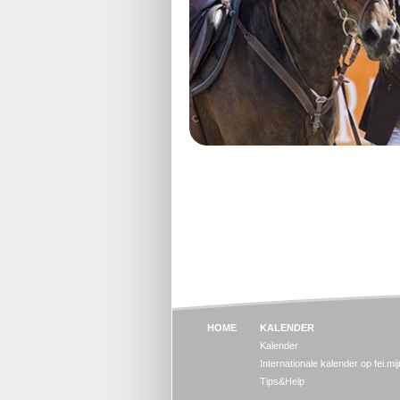
HOME
KALENDER
Kalender
Internationale kalender op fei.mi
Tips&Help