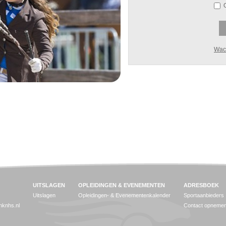
Wac
UITSLAGEN
OPLEIDINGEN & EVENEMENTEN
ADRESBOEK
Uitslagen
Opleidingen- & Evenementenkalender
Sportaanbieders
jnknhs.nl
Contact opneme