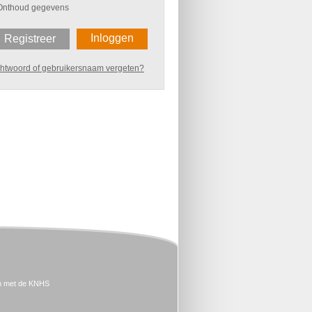
Onthoud gegevens
Inloggen
Registreer
htwoord of gebruikersnaam vergeten?
n met de KNHS