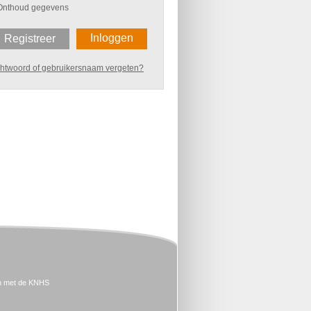
Onthoud gegevens
Inloggen
Registreer
htwoord of gebruikersnaam vergeten?
n met de KNHS