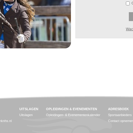
Wac
UITSLAGEN
OPLEIDINGEN & EVENEMENTEN
ADRESBOEK
Uitslagen
Opleidingen- & Evenementenkalender
Sportaanbieders
jnknhs.nl
Contact opneme