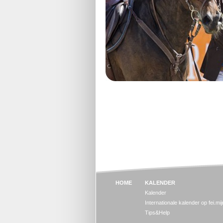
HOME
KALENDER
Kalender
Internationale kalender op fei.mi
Tips&Help