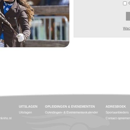
Wac
UITSLAGEN
OPLEIDINGEN & EVENEMENTEN
ADRESBOEK
Uitslagen
Opleidingen- & Evenementenkalender
Sportaanbieders
jnknhs.nl
Contact opneme