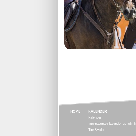
HOME
KALENDER
Kalender
Internationale kalender op fei.mi
Tips&Help