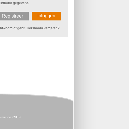
Onthoud gegevens
Inloggen
Registreer
htwoord of gebruikersnaam vergeten?
n met de KNHS