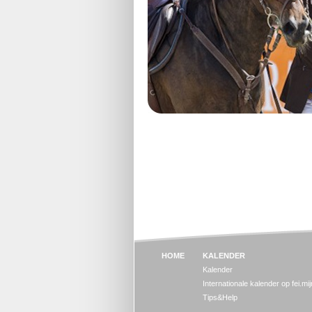
HOME
KALENDER
Kalender
Internationale kalender op fei.mi
Tips&Help