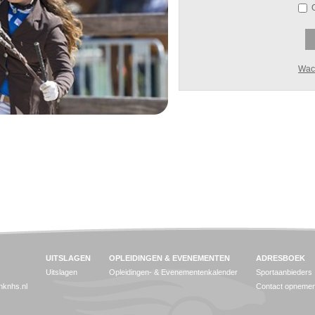
Wac
UITSLAGEN
OPLEIDINGEN & EVENEMENTEN
ADRESBOEK
Uitslagen
Opleidingen- & Evenementenkalender
Sportaanbieders
jnknhs.nl
Contact opneme