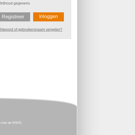
Onthoud gegevens
Inloggen
Registreer
htwoord of gebruikersnaam vergeten?
n met de KNHS