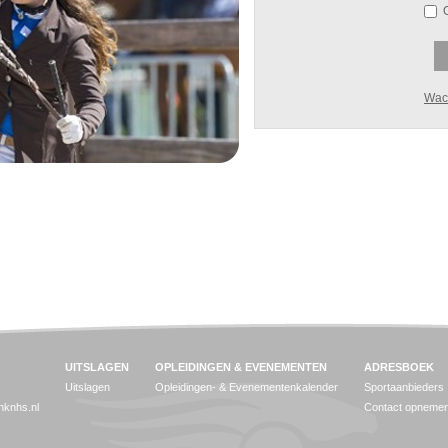
Wac
UITSLAGEN
OPLEIDINGEN & EVENEMENTEN
ADRESBOEK
Uitslagen
Opleidingen- & Evenementenkalender
Sportaanbieders
jnknhs.nl
Contact opneme