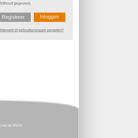
Onthoud gegevens
Inloggen
Registreer
htwoord of gebruikersnaam vergeten?
n met de KNHS