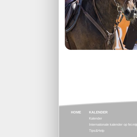
HOME
KALENDER
Kalender
Internationale kalender op fei.mi
Tips&Help