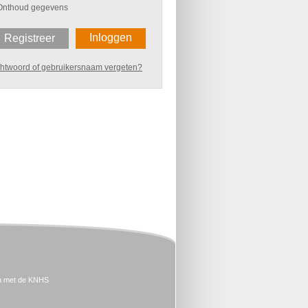
Onthoud gegevens
Inloggen
Registreer
htwoord of gebruikersnaam vergeten?
n met de KNHS