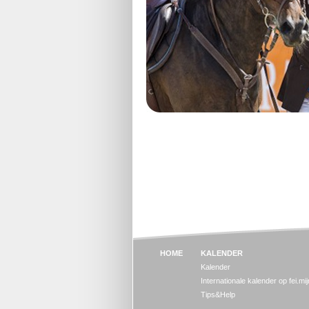
HOME
KALENDER
Kalender
Internationale kalender op fei.mi
Tips&Help