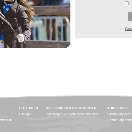
Wac
UITSLAGEN
OPLEIDINGEN & EVENEMENTEN
ADRESBOEK
Uitslagen
Opleidingen- & Evenementenkalender
Sportaanbieders
jnknhs.nl
Contact opneme