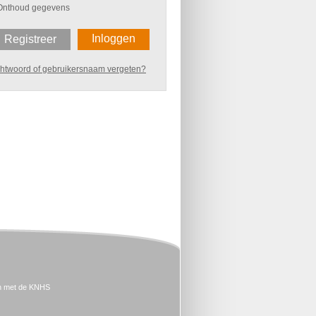
Onthoud gegevens
Inloggen
Registreer
htwoord of gebruikersnaam vergeten?
n met de KNHS