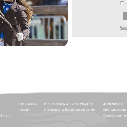
Wac
UITSLAGEN
OPLEIDINGEN & EVENEMENTEN
ADRESBOEK
Uitslagen
Opleidingen- & Evenementenkalender
Sportaanbieders
jnknhs.nl
Contact opneme