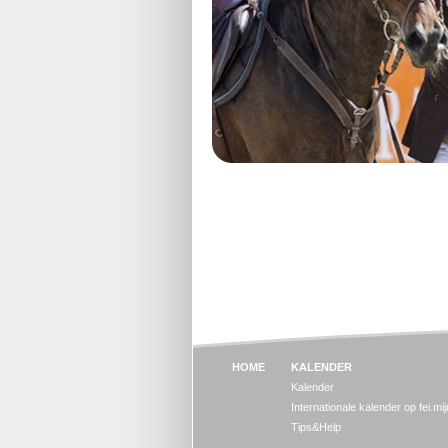
HOME
KALENDER
Kalender
Internationale kalender op fei.mi
Tips&Help